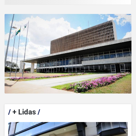
/
+ Lidas
/