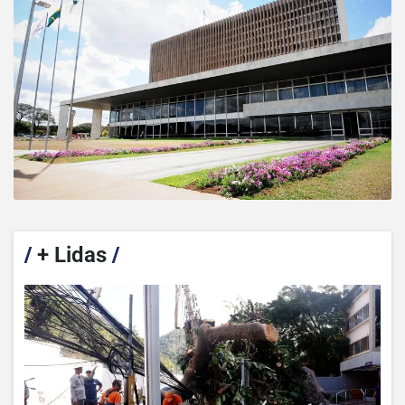
/
+ Lidas
/