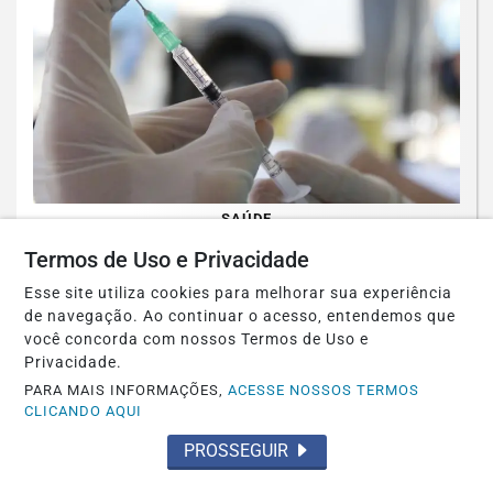
SAÚDE
Paulistanos enfrentam filas para tomar
Termos de Uso e Privacidade
vacina contra sarampo
Esse site utiliza cookies para melhorar sua experiência
de navegação. Ao continuar o acesso, entendemos que
Saiba Mais
você concorda com nossos Termos de Uso e
Privacidade.
PARA MAIS INFORMAÇÕES,
ACESSE NOSSOS TERMOS
CLICANDO AQUI
PROSSEGUIR