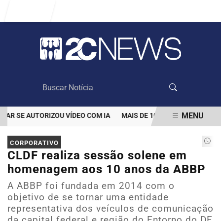
Entrar
MENU
SE AUTORIZOU VÍDEO COM IA
MAIS DE 100 MIL CLIENTES AINDA
EM ALTA
CORPORATIVO
CLDF realiza sessão solene em
homenagem aos 10 anos da ABBP
A ABBP foi fundada em 2014 com o
objetivo de se tornar uma entidade
representativa dos veículos de comunicação
da capital federal e região do Entorno do DF