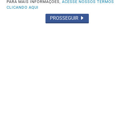
Saiba Mais
PARA MAIS INFORMAÇÕES,
ACESSE NOSSOS TERMOS
CLICANDO AQUI
PROSSEGUIR
EDUCAÇÃO
Saeb 2025: Brasil recupera nível pré-
pandemia, mas ainda tem gargalos
Saiba Mais