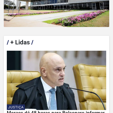
/
+ Lidas
/
JUSTIÇA
Moraes dá 48 horas para Bolsonaro informar