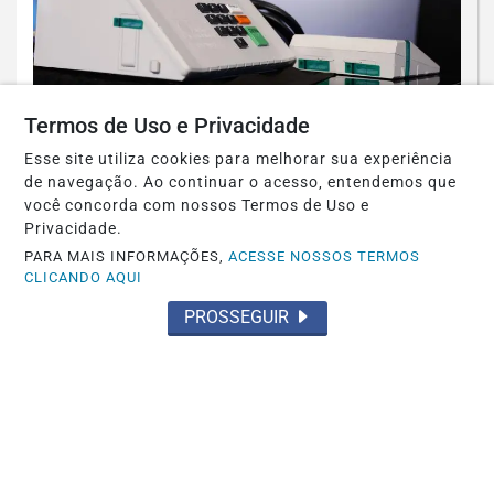
POLÍTICA
Termos de Uso e Privacidade
PRD e Solidariedade decidem pela
Esse site utiliza cookies para melhorar sua experiência
neutralidade na eleição presidencial
de navegação. Ao continuar o acesso, entendemos que
você concorda com nossos Termos de Uso e
Saiba Mais
Privacidade.
PARA MAIS INFORMAÇÕES,
ACESSE NOSSOS TERMOS
CLICANDO AQUI
PROSSEGUIR