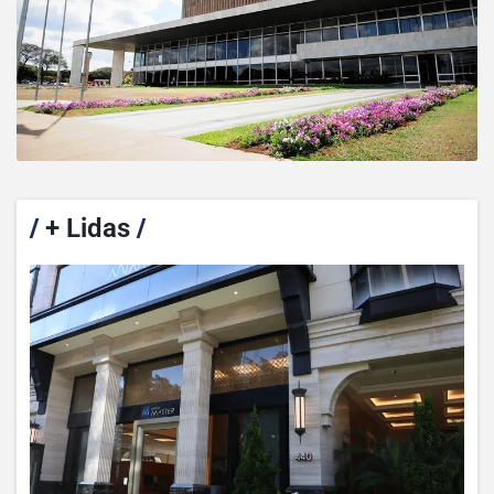
/
+ Lidas
/