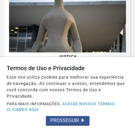
JUSTIÇA
Moraes nega pedido para que Bolsonaro
Termos de Uso e Privacidade
receba filhos no Dia dos Pais
Esse site utiliza cookies para melhorar sua experiência
de navegação. Ao continuar o acesso, entendemos que
Saiba Mais
você concorda com nossos Termos de Uso e
Privacidade.
PARA MAIS INFORMAÇÕES,
ACESSE NOSSOS TERMOS
CLICANDO AQUI
PROSSEGUIR