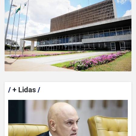
/
+ Lidas
/