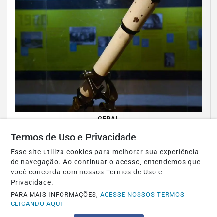
GERAL
Agosto terá dois eclipses; saiba como
Termos de Uso e Privacidade
assistir aos fenômenos
Esse site utiliza cookies para melhorar sua experiência
de navegação. Ao continuar o acesso, entendemos que
Saiba Mais
você concorda com nossos Termos de Uso e
Privacidade.
PARA MAIS INFORMAÇÕES,
ACESSE NOSSOS TERMOS
CLICANDO AQUI