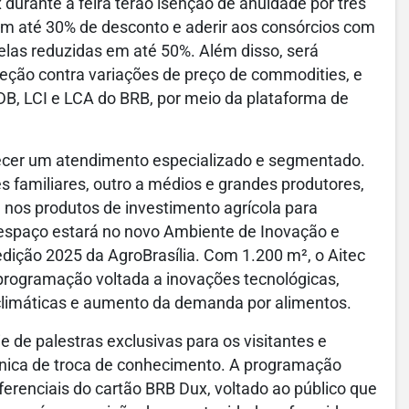
 durante a feira terão isenção de anuidade por três
m até 30% de desconto e aderir aos consórcios com
elas reduzidas em até 50%. Além disso, será
teção contra variações de preço de commodities, e
DB, LCI e LCA do BRB, por meio da plataforma de
ecer um atendimento especializado e segmentado.
 familiares, outro a médios e grandes produtores,
e nos produtos de investimento agrícola para
 espaço estará no novo Ambiente de Inovação e
dição 2025 da AgroBrasília. Com 1.200 m², o Aitec
 programação voltada a inovações tecnológicas,
limáticas e aumento da demanda por alimentos.
de palestras exclusivas para os visitantes e
 única de troca de conhecimento. A programação
erenciais do cartão BRB Dux, voltado ao público que