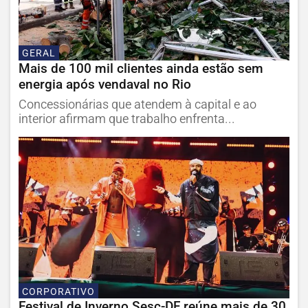
GERAL
Mais de 100 mil clientes ainda estão sem
energia após vendaval no Rio
Concessionárias que atendem à capital e ao
interior afirmam que trabalho enfrenta...
CORPORATIVO
Festival de Inverno Sesc-DF reúne mais de 30