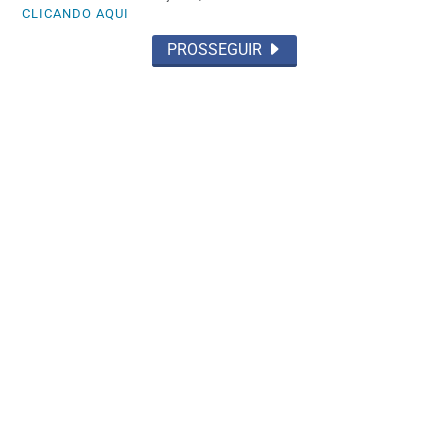
CLICANDO AQUI
PROSSEGUIR
JUSTIÇA
Moraes nega pedido para que Bolsonaro
receba filhos no Dia dos Pais
Saiba Mais