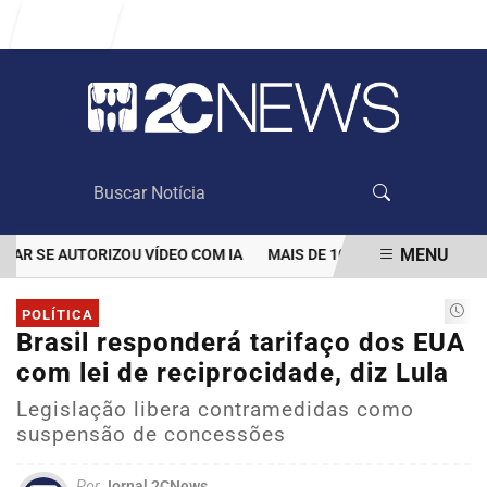
Entrar
MENU
SE AUTORIZOU VÍDEO COM IA
MAIS DE 100 MIL CLIENTES AINDA
EM ALTA
POLÍTICA
Brasil responderá tarifaço dos EUA
com lei de reciprocidade, diz Lula
Legislação libera contramedidas como
suspensão de concessões
Por
Jornal 2CNews