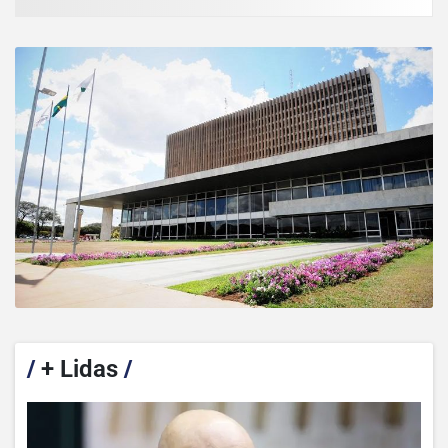
/
+ Lidas
/