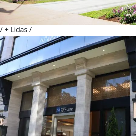
/
+ Lidas
/