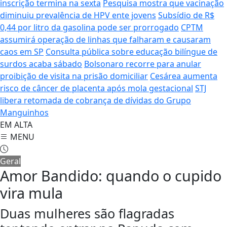
inscrição termina na sexta
Pesquisa mostra que vacinação
diminuiu prevalência de HPV ente jovens
Subsídio de R$
0,44 por litro da gasolina pode ser prorrogado
CPTM
assumirá operação de linhas que falharam e causaram
caos em SP
Consulta pública sobre educação bilíngue de
surdos acaba sábado
Bolsonaro recorre para anular
proibição de visita na prisão domiciliar
Cesárea aumenta
risco de câncer de placenta após mola gestacional
STJ
libera retomada de cobrança de dívidas do Grupo
Manguinhos
EM ALTA
MENU
Geral
Amor Bandido: quando o cupido
vira mula
Duas mulheres são flagradas