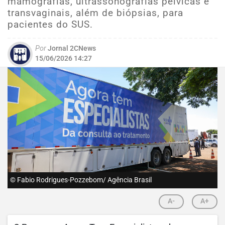
mamografias, ultrassonografias pélvicas e
transvaginais, além de biópsias, para
pacientes do SUS.
Por
Jornal 2CNews
15/06/2026 14:27
© Fabio Rodrigues-Pozzebom/ Agência Brasil
A-
A+