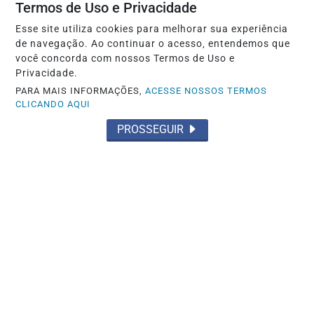
Termos de Uso e Privacidade
Bolsonaro pede ao STF para receber os
filhos no Dia dos Pais
Esse site utiliza cookies para melhorar sua experiência
de navegação. Ao continuar o acesso, entendemos que
Saiba Mais
você concorda com nossos Termos de Uso e
Privacidade.
PARA MAIS INFORMAÇÕES,
ACESSE NOSSOS TERMOS
CLICANDO AQUI
PROSSEGUIR
POLÍTICA
Decisão da Justiça expõe impasse e