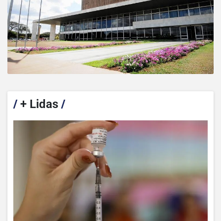
/
+ Lidas
/