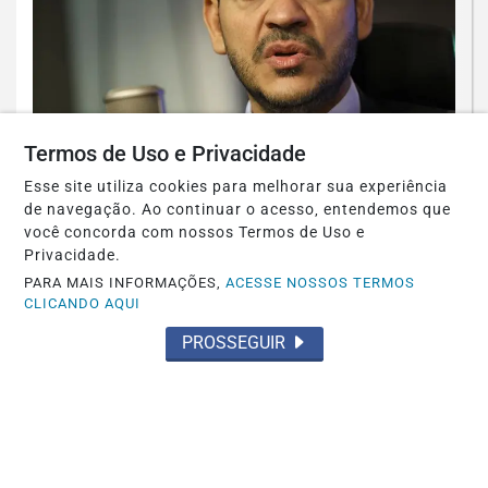
Termos de Uso e Privacidade
JUSTIÇA
Esse site utiliza cookies para melhorar sua experiência
AGU pedirá na Justiça a retirada do
de navegação. Ao continuar o acesso, entendemos que
você concorda com nossos Termos de Uso e
Discord do ar
Privacidade.
Saiba Mais
PARA MAIS INFORMAÇÕES,
ACESSE NOSSOS TERMOS
CLICANDO AQUI
PROSSEGUIR