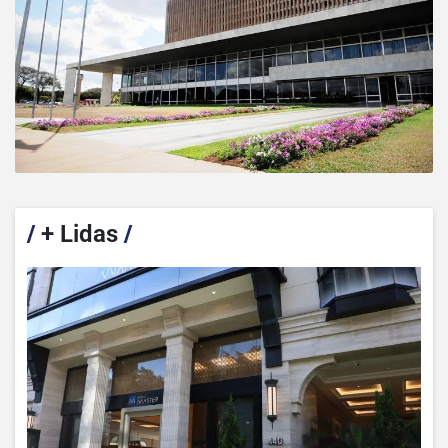
/
+ Lidas
/